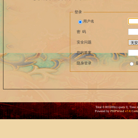
登录
用户名
密 码
安全问题
您的答案
隐身登录
Total 0.001699(s) query 0, Time 
Powered by
PHPWind
v7.0
Certi