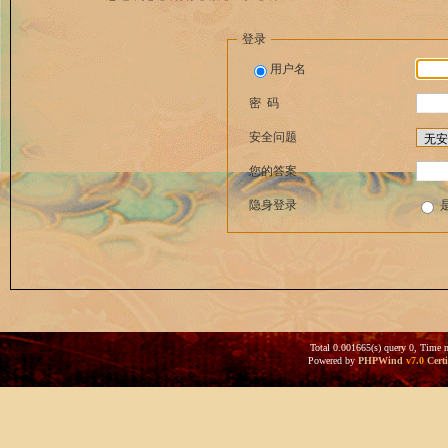
登录
用户名
密 码
安全问题
您的答案
隐身登录
Total 0.001665(s) query 0, Time 
Powered by
PHPWind
v7.0
Certi