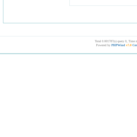
Total 0.001787(s) query 0, Time 
Powered by
PHPWind
v7.0
Cer