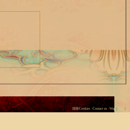
清除Cookies
|
Contact us
|
Wap
|
Top
|