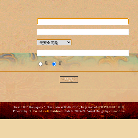
是
否
Total 0.002302(s) query 1, Time now is:08-07 23:26, Gzip enabled
沪ICP备09017388号
Powered by
PHPWind
v7.0
Certificate
Code © 2003-09 | Visual Design by
chinabdren