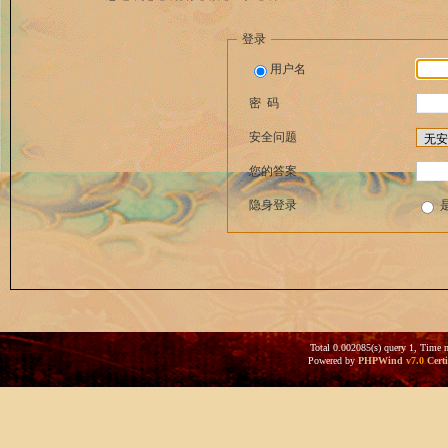
登录
用户名
密 码
安全问题
您的答案
隐身登录
Total 0.002085(s) query 1, Time 
Powered by
PHPWind
v7.0
Certi