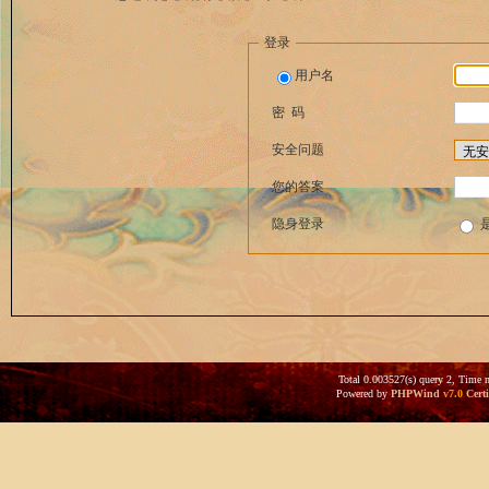
登录
用户名
密 码
安全问题
您的答案
隐身登录
Total 0.003527(s) query 2, Time 
Powered by
PHPWind
v7.0
Certi