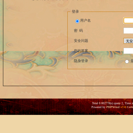
登录
用户名
密 码
安全问题
您的答案
隐身登录
Total 0.002778(s) query 2, Time 
Powered by
PHPWind
v7.0
Certi