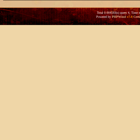
Total 0.004593(s) query 4, Time 
Powered by
PHPWind
v7.0
Certi