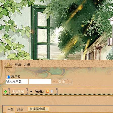
无图版
风格切换
登录
注册
用户名
水晶岩城
■-『公告』
按类型查看
全部
精华